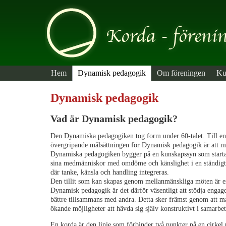
Hem
Dynamisk pedagogik
Om föreningen
Ku
Dynamisk pedagogik
Vad är Dynamisk pedagogik?
Den Dynamiska pedagogiken tog form under 60-talet. Till en 
övergripande målsättningen för Dynamisk pedagogik är att mä
Dynamiska pedagogiken bygger på en kunskapssyn som startar i
sina medmänniskor med omdöme och känslighet i en ständigt 
där tanke, känsla och handling integreras.
Den tillit som kan skapas genom mellanmänskliga möten är en 
Dynamisk pedagogik är det därför väsentligt att stödja engag
bättre tillsammans med andra. Detta sker främst genom att m
ökande möjligheter att hävda sig själv konstruktivt i samarbe
En korda är den linje som förbinder två punkter på en cirkel 